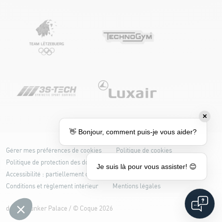
✕
👋 Bonjour, comment puis-je vous aider?
Gérer mes préférences de cookies
Politique de cookies
Politique de protection des données
Je suis là pour vous assister! 😊
Accessibilité : partiellement conforme
Conditions et règlement intérieur
Mentions légales
design
Bunker Palace
/ ©
Coque
2026