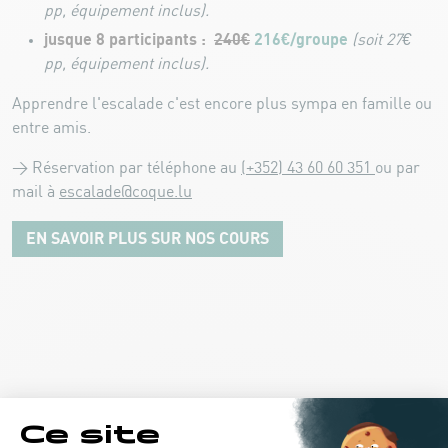
pp, équipement inclus).
jusque 8 participants :
240€
216€/groupe
(soit 27€
pp, équipement inclus).
Apprendre l'escalade c'est encore plus sympa en famille ou
entre amis.
> Réservation par téléphone au
(+352) 43 60 60 351
ou par
mail à
escalade@coque.lu
EN SAVOIR PLUS SUR NOS COURS