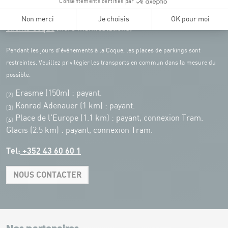
:
Parkings
Parking Coque
: payant -
3 heures offertes pour les
(1)
clients Coque
(hors manifestations)
Pendant les jours d'événements à la Coque, les places de parkings sont
restreintes. Veuillez privilégier les transports en commun dans la mesure du
possible.
Erasme (150m) : payant.
(2)
Konrad Adenauer (1 km)
:
payant.
(3)
Place de l'Europe (1.1 km) : payant, connexion Tram.
(4)
Glacis (2.5 km) : payant, connexion Tram.
Tel:
+352 43 60 60 1
NOUS CONTACTER
Leaflet
|
Map tiles by Carto, under CC BY 3.0. Data by OpenStreetMap, under
ODbL.
+
−