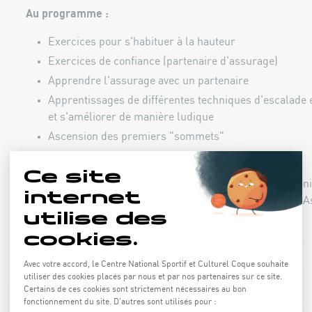
Au programme :
Exercices pour s'habituer à la hauteur
Exercices de confiance (partenaire d'assurage)
Apprendre l'assurage avec un partenaire
Apprentissages de différentes techniques d'escalade
et s'améliorer de manière ludique
Ascension des premiers "sommets"
Escalade et assurage sur corde raide
Ces deux journées sont assurées par notre équipe de mon
d'escalade certifiée pour les salles d'escalade du VDBS (A
de montagne et de ski allemands).
Sessions :
Vacances de Carnaval