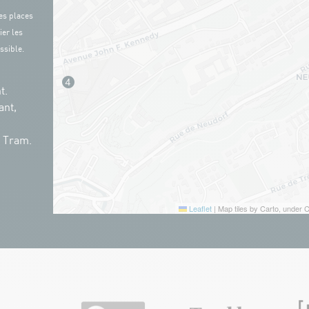
es places
ier les
ssible.
t.
ant,
n Tram.
Leaflet
|
Map tiles by Carto, under