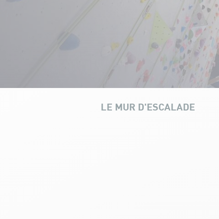
LE MUR D'ESCALADE
NOS INFRASTRUCTURES
HORAIRES & TARIFS
CO
Stage d'escalade loisir