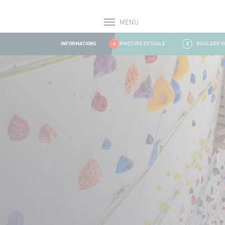
MENU
Alerts
INFORMATIONS
1
FERMETURE ESTIVALE
4
2
BOULDER WALL 
Aller au contenu