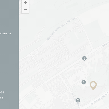
+
−
rture de
res
rs