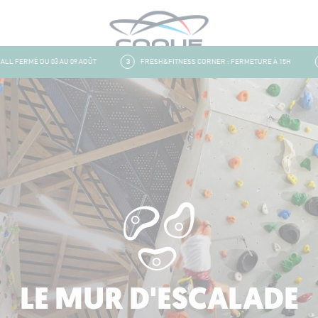
FERMÉ DU 03 AU 09 AOÛT
3
FRESH&FITNESS CORNER : FERMETURE À 15H
4
LE MUR D'ESCALADE