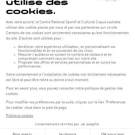
Tarifs des cours
Cours aquatiques
prix
Aqua Fit
13,00 €
Aqua Jogging
13,00 €
Aqua Circuit
13,00 €
Aqua J
ump
13,00 €
Aqua Biking
15,50 €
Cours de Natation
Cours Bébé Nageur (tous niveaux)
195€
10 sessions