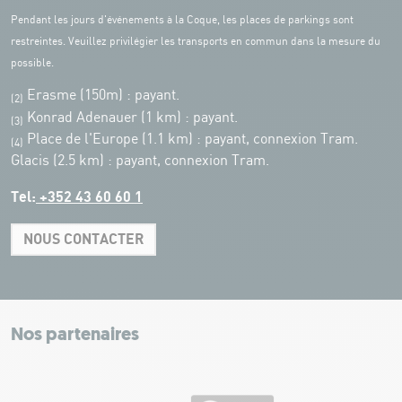
Pendant les jours d'événements à la Coque, les places de parkings sont
restreintes. Veuillez privilégier les transports en commun dans la mesure du
possible.
Erasme (150m) : payant.
(2)
Konrad Adenauer (1 km)
:
payant.
(3)
Place de l'Europe (1.1 km) : payant, connexion Tram.
(4)
Glacis (2.5 km) : payant, connexion Tram.
Tel:
+352 43 60 60 1
NOUS CONTACTER
Leaflet
|
Map tiles by Carto, under CC BY 3.0. Data by OpenStreetMap, under
ODbL.
+
−
Nos partenaires