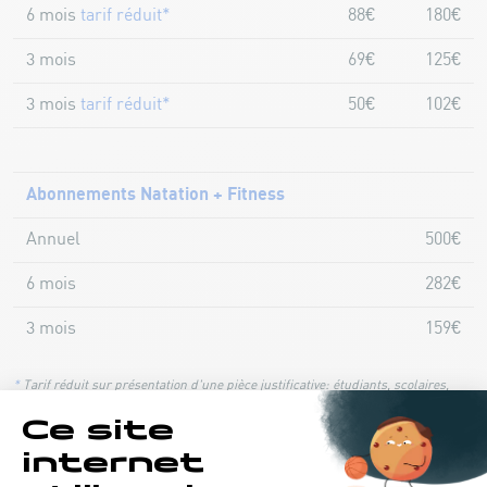
6 mois
tarif réduit*
88€
180€
3 mois
69€
125€
3 mois
tarif réduit*
50€
102€
Abonnements Natation + Fitness
Annuel
500€
6 mois
282€
3 mois
159€
*
Tarif réduit sur présentation d'une pièce justificative: étudiants, scolaires,
carte jeune, LASEP, LASEL, seniors (60+), personnes à mobilité réduite,
groupes à partir de 16 personnes.
**
jusque 17 ans inclus