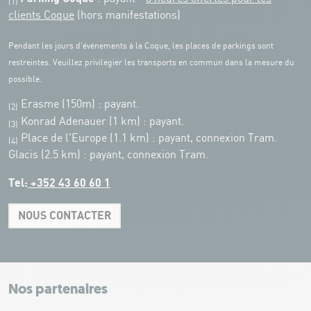
(1)
clients Coque
(hors manifestations)
Pendant les jours d'événements à la Coque, les places de parkings sont
restreintes. Veuillez privilégier les transports en commun dans la mesure du
possible.
Erasme (150m) : payant.
(2)
Konrad Adenauer (1 km)
:
payant.
(3)
Place de l'Europe (1.1 km) : payant, connexion Tram.
(4)
Glacis (2.5 km) : payant, connexion Tram.
Tel:
+352 43 60 60 1
NOUS CONTACTER
Leaflet
|
Map tiles by Carto, under CC BY 3.0. Data by OpenStreetMap, under
ODbL.
+
−
Nos partenaires