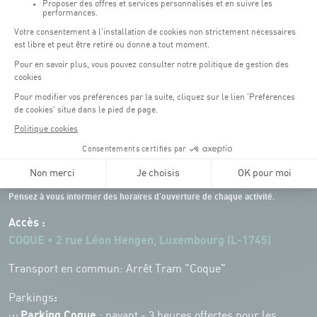
Horaires d'ouverture du batiment de la Coque :
Lundi - vendredi : 06h30 - 22h00
Weekend : 07h30 - 19h00
Pensez à vous informer des horaires d'ouverture de chaque activité.
Accès :
COQUE • 2 rue Léon Hengen, Luxembourg (L-1745)
Transport en commun: Arrêt Tram "Coque"
:
Parkings
Parking Coque
: payant -
3 heures offertes pour les