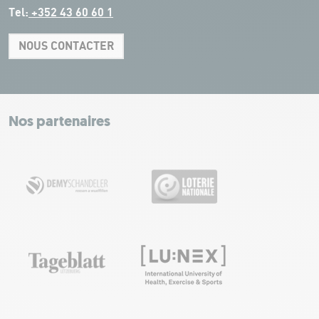
Tel:
+352 43 60 60 1
NOUS CONTACTER
Leaflet
|
Map tiles by Carto, under CC BY 3.0. Data by OpenStreetMap, under
ODbL.
+
−
Nos partenaires