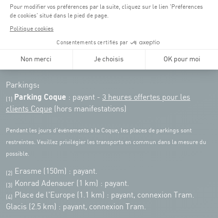
Pensez à vous informer des horaires d'ouverture de chaque activité.
Accès :
COQUE • 2 rue Léon Hengen, Luxembourg (L-1745)
Transport en commun: Arrêt Tram "Coque"
:
Parkings
Parking Coque
: payant -
3 heures offertes pour les
(1)
clients Coque
(hors manifestations)
Pendant les jours d'événements à la Coque, les places de parkings sont
restreintes. Veuillez privilégier les transports en commun dans la mesure du
possible.
Erasme (150m) : payant.
(2)
Konrad Adenauer (1 km)
:
payant.
(3)
Place de l'Europe (1.1 km) : payant, connexion Tram.
(4)
Glacis (2.5 km) : payant, connexion Tram.