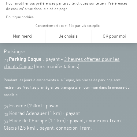
Pensez à vous informer des horaires d'ouverture de chaque activité.
Accès :
COQUE • 2 rue Léon Hengen, Luxembourg (L-1745)
Transport en commun: Arrêt Tram "Coque"
:
Parkings
Parking Coque
: payant -
3 heures offertes pour les
(1)
clients Coque
(hors manifestations)
Pendant les jours d'événements à la Coque, les places de parkings sont
restreintes. Veuillez privilégier les transports en commun dans la mesure du
possible.
Erasme (150m) : payant.
(2)
Konrad Adenauer (1 km)
:
payant.
(3)
Place de l'Europe (1.1 km) : payant, connexion Tram.
(4)
Glacis (2.5 km) : payant, connexion Tram.