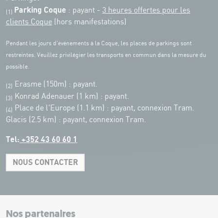
Parking Coque
: payant -
3 heures offertes pour les
(1)
clients Coque
(hors manifestations)
Pendant les jours d'événements à la Coque, les places de parkings sont
restreintes. Veuillez privilégier les transports en commun dans la mesure du
possible.
Erasme (150m) : payant.
(2)
Konrad Adenauer (1 km)
:
payant.
(3)
Place de l'Europe (1.1 km) : payant, connexion Tram.
(4)
Glacis (2.5 km) : payant, connexion Tram.
Tel:
+352 43 60 60 1
NOUS CONTACTER
Leaflet
|
Map tiles by Carto, under CC BY 3.0. Data by OpenStreetMap, under
ODbL.
+
−
Nos partenaires