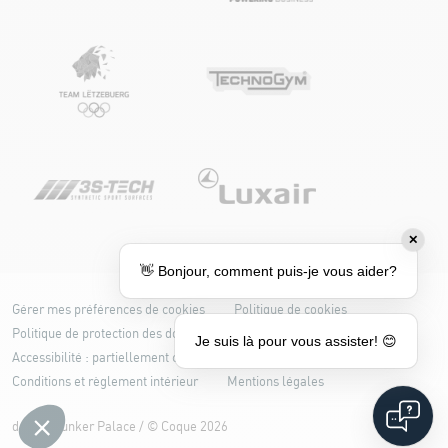
✕
👋 Bonjour, comment puis-je vous aider?
Gérer mes préférences de cookies
Politique de cookies
Politique de protection des données
Je suis là pour vous assister! 😊
Accessibilité : partiellement conforme
Conditions et règlement intérieur
Mentions légales
design
Bunker Palace
/ ©
Coque
2026