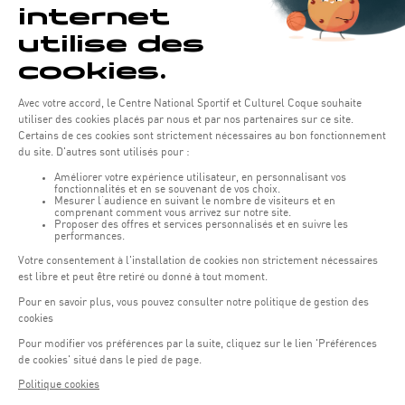
Inscriptions
Session Septembre - Décembre 2026
Période d'inscription prioritaire pour les clients actuels
du 29 juin au 10 juillet.
Nouveaux clients :
places
disponibles - un test devra
être réalisé auprès d'un maître nageur du 06 au 15
juillet afin de valider l'inscription. Prise de rendez-vous
du lundi au vendredi par téléphone
(+352) 43 60 60 110
à
30 juin 14h00.
partir du
Cours Adultes
À partir de 14 ans.
De l'initiation de la natation à la maîtrise des 3 différents
.
styles de nage (brasse, crawl, dos) en grande profondeur