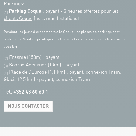
:
Parkings
Parking Coque
: payant -
3 heures offertes pour les
(1)
clients Coque
(hors manifestations)
Pendant les jours d'événements à la Coque, les places de parkings sont
restreintes. Veuillez privilégier les transports en commun dans la mesure du
possible.
Erasme (150m) : payant.
(2)
Konrad Adenauer (1 km)
:
payant.
(3)
Place de l'Europe (1.1 km) : payant, connexion Tram.
(4)
Glacis (2.5 km) : payant, connexion Tram.
Tel:
+352 43 60 60 1
NOUS CONTACTER
Leaflet
|
Map tiles by Carto, under CC BY 3.0. Data by OpenStreetMap, under
ODbL.
+