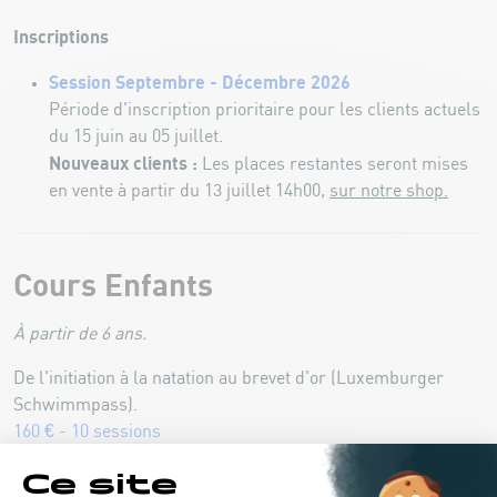
Inscriptions
Session Septembre - Décembre 2026
Période d'inscription prioritaire pour les clients actuels
du 15 juin au 05 juillet.
Nouveaux clients :
Les places restantes seront mises
en vente à partir du 13 juillet 14h00,
sur notre shop.
Cours Enfants
À partir de 6 ans.
De l'initiation à la natation au brevet d'or (Luxemburger
Schwimmpass).
160 € - 10 sessions
HORAIRES ET OBJECTIFS DES COURS