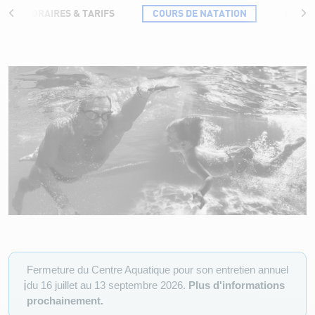
HORAIRES & TARIFS
COURS DE NATATION
COURS
Cours de Natation
Fermeture du Centre Aquatique pour son entretien annuel
ℹ️
du 16 juillet au 13 septembre 2026.
Plus d'informations
prochainement.