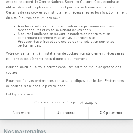
:
Parkings
Parking Coque
: payant -
3 heures offertes pour les
(1)
clients Coque
(hors manifestations)
Pendant les jours d'événements à la Coque, les places de parkings sont
restreintes. Veuillez privilégier les transports en commun dans la mesure du
possible.
Erasme (150m) : payant.
(2)
Konrad Adenauer (1 km)
:
payant.
(3)
Place de l'Europe (1.1 km) : payant, connexion Tram.
(4)
Glacis (2.5 km) : payant, connexion Tram.
Tel:
+352 43 60 60 1
NOUS CONTACTER
Leaflet
|
Map tiles by Carto, under CC BY 3.0. Data by OpenStreetMap, under
ODbL.
+
−
Nos partenaires