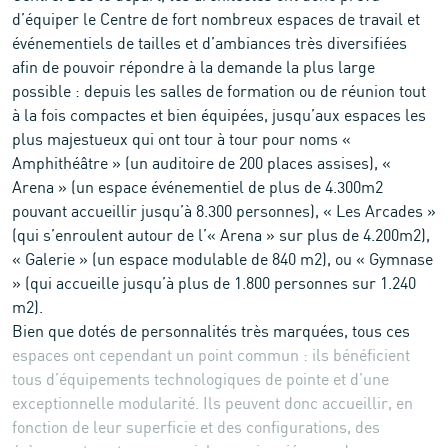
d’équiper le Centre de fort nombreux espaces de travail et
événementiels de tailles et d’ambiances très diversifiées
afin de pouvoir répondre à la demande la plus large
possible : depuis les salles de formation ou de réunion tout
à la fois compactes et bien équipées, jusqu’aux espaces les
plus majestueux qui ont tour à tour pour noms «
Amphithéâtre » (un auditoire de 200 places assises), «
Arena » (un espace événementiel de plus de 4.300m2
pouvant accueillir jusqu’à 8.300 personnes), « Les Arcades »
(qui s’enroulent autour de l’« Arena » sur plus de 4.200m2),
« Galerie » (un espace modulable de 840 m2), ou « Gymnase
» (qui accueille jusqu’à plus de 1.800 personnes sur 1.240
m2).
Bien que dotés de personnalités très marquées, tous ces
espaces ont cependant un point commun : ils bénéficient
tous d’équipements technologiques de pointe et d’une
exceptionnelle modularité. Ils peuvent donc accueillir, en
fonction de leur superficie et des configurations, des