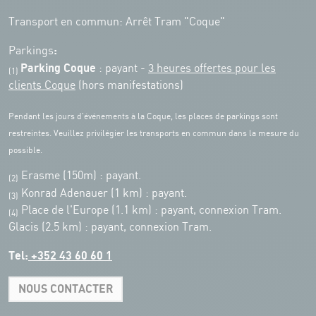
Transport en commun: Arrêt Tram "Coque"
:
Parkings
Parking Coque
: payant -
3 heures offertes pour les
(1)
clients Coque
(hors manifestations)
Pendant les jours d'événements à la Coque, les places de parkings sont
restreintes. Veuillez privilégier les transports en commun dans la mesure du
possible.
Erasme (150m) : payant.
(2)
Konrad Adenauer (1 km)
:
payant.
(3)
Place de l'Europe (1.1 km) : payant, connexion Tram.
(4)
Glacis (2.5 km) : payant, connexion Tram.
Tel:
+352 43 60 60 1
NOUS CONTACTER
Leaflet
|
Map tiles by Carto, under CC BY 3.0. Data by OpenStreetMap, under
ODbL.