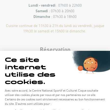
Lundi - vendredi
: 07h00 à 22h00
Samedi
: 07h30 à 20h00
Dimanche
: 07h30 à 18h00
Cuisine continue de 11h30 à 21h du lundi au vendredi, jusque
19h30 le samedi et 15h00 le dimanche.
Réservation
Tél :
43 60 60 530
MENU DE LA SEMAINE
À LA CARTE
MENU DU WEEK-END