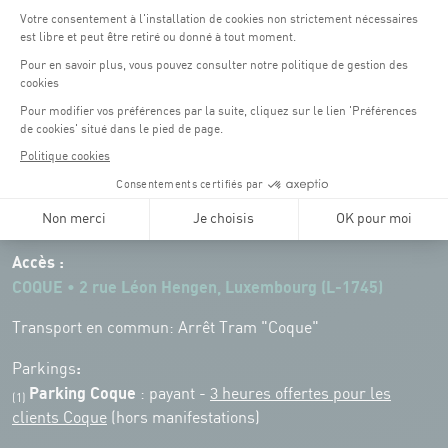
Horaires d'ouverture du batiment de la Coque :
Lundi - vendredi : 06h30 - 22h00
Weekend : 07h30 - 19h00
Pensez à vous informer des horaires d'ouverture de chaque activité.
Accès :
COQUE • 2 rue Léon Hengen, Luxembourg (L-1745)
Transport en commun: Arrêt Tram "Coque"
:
Parkings
Parking Coque
: payant -
3 heures offertes pour les
(1)
clients Coque
(hors manifestations)