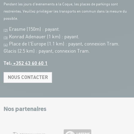
Pendant les jours d'événements à la Coque, les places de parkings sont
restreintes. Veuillez privilégier les transports en commun dans la mesure du
possible.
Erasme (150m) : payant.
(2)
Konrad Adenauer (1 km)
:
payant.
(3)
Place de l'Europe (1.1 km) : payant, connexion Tram.
(4)
Glacis (2.5 km) : payant, connexion Tram.
Tel:
+352 43 60 60 1
NOUS CONTACTER
Leaflet
|
Map tiles by Carto, under CC BY 3.0. Data by OpenStreetMap, under
ODbL.
+
−
Nos partenaires