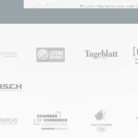
Leaflet
|
Map tiles by Carto, under