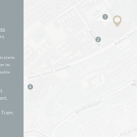
res
rs
es places
ier les
ssible.
t.
ant,
n Tram.