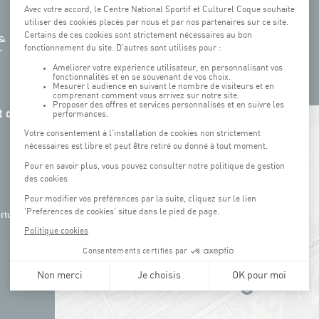
 de la
+
−
rture de