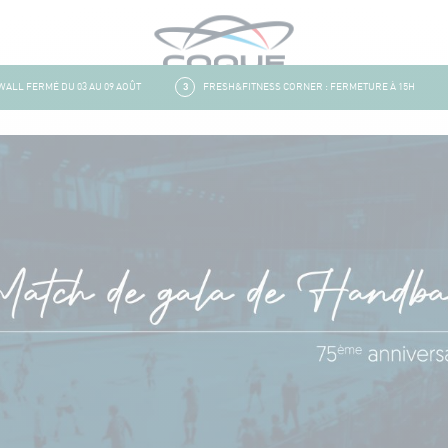
L FERMÉ DU 03 AU 09 AOÛT
3
FRESH&FITNESS CORNER : FERMETURE À 15H