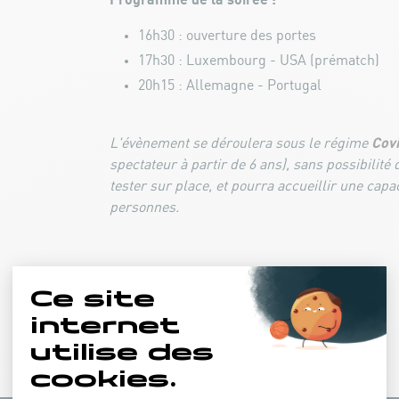
Programme de la soirée :
16h30 : ouverture des portes
17h30 : Luxembourg - USA (prématch)
20h15 : Allemagne - Portugal
Cov
L'évènement se déroulera sous le régime
spectateur à partir de 6 ans), sans possibilité 
tester sur place, et pourra accueillir une cap
personnes.