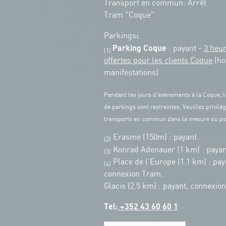
Transport en commun: Arrêt
Tram "Coque"
:
Parkings
Parking Coque
: payant -
3 heu
(1)
offertes pour les clients Coque
(ho
manifestations)
Pendant les jours d'événements à la Coque, l
de parkings sont restreintes. Veuillez privilég
transports en commun dans la mesure du po
Erasme (150m) : payant.
(2)
Konrad Adenauer (1 km)
:
payan
(3)
Place de l'Europe (1.1 km) : pay
(4)
connexion Tram.
Glacis (2.5 km) : payant, connexio
Tel:
+352 43 60 60 1