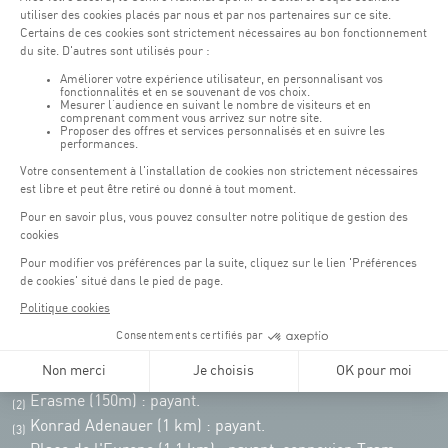
Lundi - vendredi : 06h30 - 22h00
Weekend : 07h30 - 19h00
Pensez à vous informer des horaires d'ouverture de chaque activité.
Accès :
COQUE • 2 rue Léon Hengen, Luxembourg (L-1745)
Transport en commun: Arrêt Tram "Coque"
:
Parkings
Parking Coque
: payant -
3 heures offertes pour les
(1)
clients Coque
(hors manifestations)
Pendant les jours d'événements à la Coque, les places de parkings sont
restreintes. Veuillez privilégier les transports en commun dans la mesure du
possible.
Erasme (150m) : payant.
(2)
Konrad Adenauer (1 km)
:
payant.
(3)