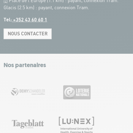
Place de l'Europe (1.1 km) : payant, connexion Tram.
(4)
Glacis (2.5 km) : payant, connexion Tram.
Tel:
+352 43 60 60 1
NOUS CONTACTER
Leaflet
|
Map tiles by Carto, under CC BY 3.0. Data by OpenStreetMap, under
ODbL.
+
−
Nos partenaires