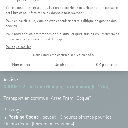
Horaires d'ouverture du batiment de la Coque :
Lundi - vendredi : 06h30 - 22h00
Weekend : 07h30 - 19h00
Pensez à vous informer des horaires d'ouverture de chaque activité.
Accès :
COQUE • 2 rue Léon Hengen, Luxembourg (L-1745)
Transport en commun: Arrêt Tram "Coque"
:
Parkings
Parking Coque
: payant -
3 heures offertes pour les
(1)
clients Coque
(hors manifestations)