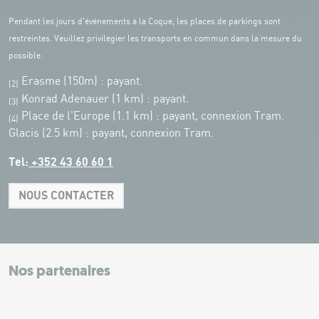
Pendant les jours d'événements à la Coque, les places de parkings sont
restreintes. Veuillez privilégier les transports en commun dans la mesure du
possible.
Erasme (150m) : payant.
(2)
Konrad Adenauer (1 km)
:
payant.
(3)
Place de l'Europe (1.1 km) : payant, connexion Tram.
(4)
Glacis (2.5 km) : payant, connexion Tram.
Tel:
+352 43 60 60 1
NOUS CONTACTER
Leaflet
|
Map tiles by Carto, under CC BY 3.0. Data by OpenStreetMap, under
ODbL.
+
−
Nos partenaires