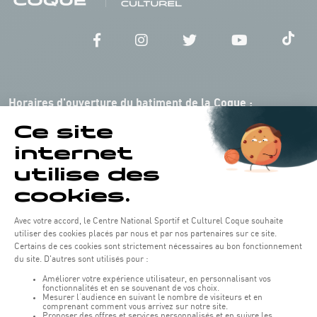
Horaires d'ouverture du batiment de la Coque :
Lundi - vendredi : 06h30 - 22h00
Weekend : 07h30 - 19h00
Pensez à vous informer des horaires d'ouverture de chaque activité.
Accès :
COQUE • 2 rue Léon Hengen, Luxembourg (L-1745)
Transport en commun: Arrêt Tram "Coque"
:
Parkings
Parking Coque
: payant -
3 heures offertes pour les
(1)