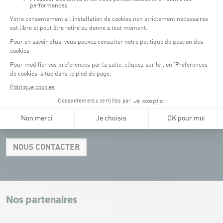
clients Coque
(hors manifestations)
Pendant les jours d'événements à la Coque, les places de parkings sont
restreintes. Veuillez privilégier les transports en commun dans la mesure du
possible.
Erasme (150m) : payant.
(2)
Konrad Adenauer (1 km)
:
payant.
(3)
Place de l'Europe (1.1 km) : payant, connexion Tram.
(4)
Glacis (2.5 km) : payant, connexion Tram.
Tel:
+352 43 60 60 1
NOUS CONTACTER
Leaflet
|
Map tiles by Carto, under CC BY 3.0. Data by OpenStreetMap, under
ODbL.
+
−
Nos partenaires