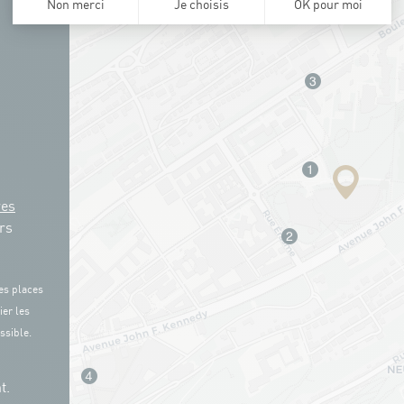
res
rs
es places
ier les
ssible.
t.