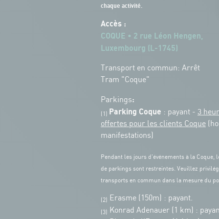
chaque activité.
Accès :
COQUE • 2 rue Léon Hengen,
Luxembourg (L-1745)
Transport en commun: Arrêt
Tram "Coque"
:
Parkings
Parking Coque
: payant -
3 heu
(1)
offertes pour les clients Coque
(ho
manifestations)
Pendant les jours d'événements à la Coque, l
de parkings sont restreintes. Veuillez privilég
transports en commun dans la mesure du po
Erasme (150m) : payant.
(2)
Konrad Adenauer (1 km)
:
payan
(3)