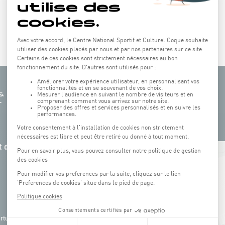
 de la
+
−
rture de