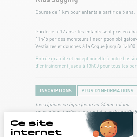
Course de 1 km pour enfants à partir de 5 ans.
Garderie 5-12 ans : les enfants sont pris en ch
11h45 par des moniteurs (inscription obligatoir
Vestiaires et douches à la Coque jusqu’à 13h00.
Entrée gratuite et exceptionnelle à notre bassi
d’entraînement jusqu’à 13h00 pour tous les part
INSCRIPTIONS
PLUS D'INFORMATIONS
Inscriptions en ligne jusqu'au 24 juin minuit
Inscriptions tardives le 6 juillet à partir de 8h