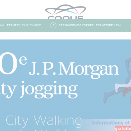
L FERMÉ DU 03 AU 09 AOÛT
3
FRESH&FITNESS CORNER : FERMETURE À 15H
4