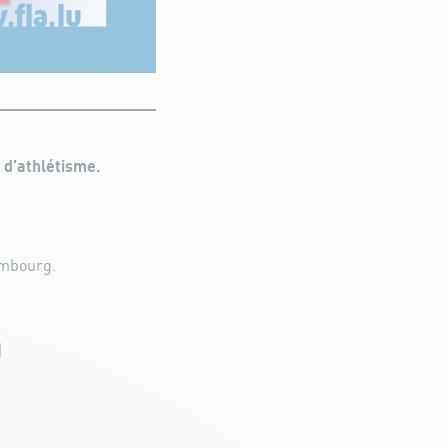
 d'athlétisme.
embourg.
g