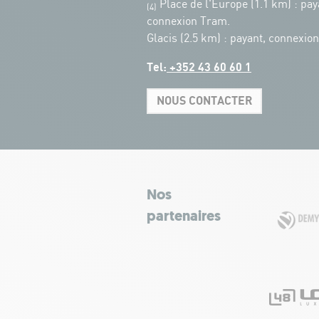
Place de l'Europe (1.1 km) : pay
(4)
connexion Tram.
Glacis (2.5 km) : payant, connexio
Tel:
+352 43 60 60 1
NOUS CONTACTER
Nos
partenaires