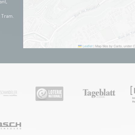
ant,
n Tram.
Leaflet
|
Map tiles by Carto, under