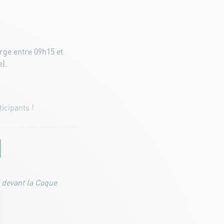
arge entre 09h15 et
e).
n
icipants !
45 devant la Coque