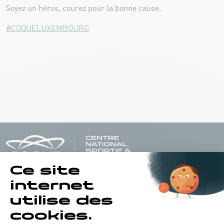
Soyez un héros, courez pour la bonne cause.
#COQUELUXEMBOURG