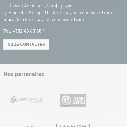
(2)
Konrad Adenauer (1 km)
:
payant.
(3)
Place de l'Europe (1.1 km) : payant, connexion Tram.
(4)
Glacis (2.5 km) : payant, connexion Tram.
Tel:
+352 43 60 60 1
NOUS CONTACTER
Leaflet
|
Map tiles by Carto, under CC BY 3.0. Data by OpenStreetMap, under
ODbL.
+
−
Nos partenaires