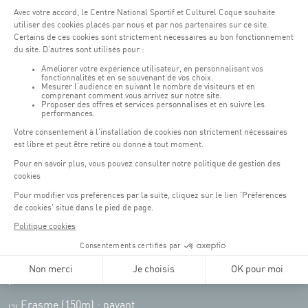
Horaires d'ouverture du batiment de la Coque :
Lundi - vendredi : 06h30 - 22h00
Weekend : 07h30 - 19h00
Pensez à vous informer des horaires d'ouverture de chaque activité.
Accès :
COQUE • 2 rue Léon Hengen, Luxembourg (L-1745)
Transport en commun: Arrêt Tram "Coque"
:
Parkings
Parking Coque
: payant -
3 heures offertes pour les
(1)
clients Coque
(hors manifestations)
Pendant les jours d'événements à la Coque, les places de parkings sont
restreintes. Veuillez privilégier les transports en commun dans la mesure du
possible.
Erasme (150m) : payant.