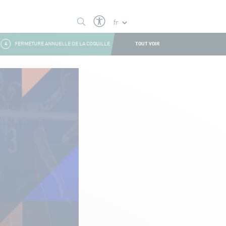
TOUT VOIR
4
FERMETURE ANNUELLE DE LA COQUILLE
1
FERMETURE ESTIVALE
2
BO