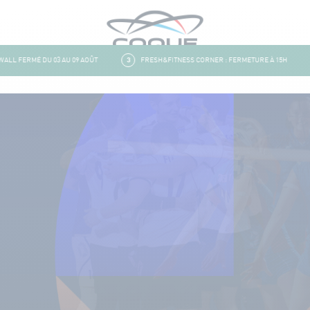
L FERMÉ DU 03 AU 09 AOÛT
3
FRESH&FITNESS CORNER : FERMETURE À 15H