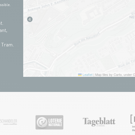
ssible.
t.
ant,
n Tram.
Leaflet
|
Map tiles by Carto, under