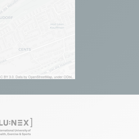
 CC BY 3.0. Data by OpenStreetMap, under ODbL.