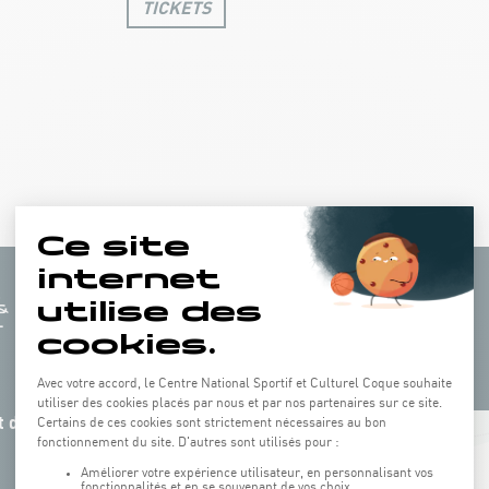
TICKETS
 de la
+
−