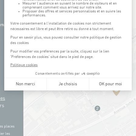
rture de
res
rs
es places
ier les