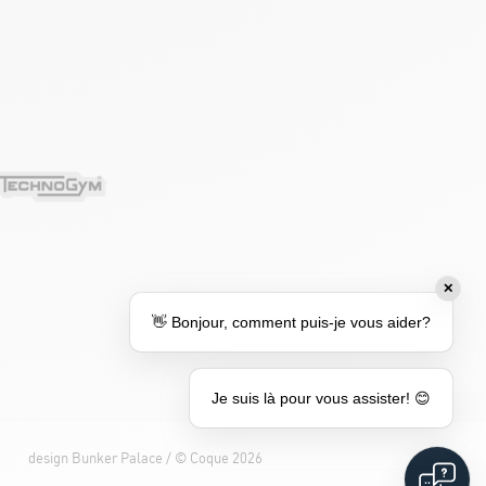
✕
👋 Bonjour, comment puis-je vous aider?
Je suis là pour vous assister! 😊
design
Bunker Palace
/ ©
Coque
2026