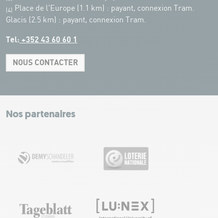
Place de l'Europe (1.1 km) : payant, connexion Tram.
(4)
Glacis (2.5 km) : payant, connexion Tram.
Tel:
+352 43 60 60 1
NOUS CONTACTER
Leaflet
|
Map tiles by Carto, under CC BY 3.0. Data by OpenStreetMap, under
ODbL.
+
−
Nos partenaires