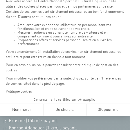
Lundi - vendredi : 06h30 - 22h00
Weekend : 07h30 - 19h00
Pensez à vous informer des horaires d'ouverture de chaque activité.
Accès :
COQUE • 2 rue Léon Hengen, Luxembourg (L-1745)
Transport en commun: Arrêt Tram "Coque"
:
Parkings
Parking Coque
: payant -
3 heures offertes pour les
(1)
clients Coque
(hors manifestations)
Pendant les jours d'événements à la Coque, les places de parkings sont
restreintes. Veuillez privilégier les transports en commun dans la mesure du
possible.
Erasme (150m) : payant.
(2)
Konrad Adenauer (1 km)
:
payant.
(3)