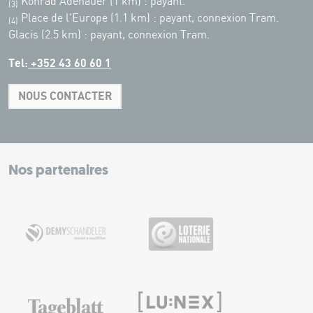
Konrad Adenauer (1 km)
:
payant.
(3)
Place de l'Europe (1.1 km) : payant, connexion Tram.
(4)
Glacis (2.5 km) : payant, connexion Tram.
Tel:
+352 43 60 60 1
NOUS CONTACTER
Leaflet
|
Map tiles by Carto, under CC BY 3.0. Data by OpenStreetMap, under
ODbL.
+
−
Nos partenaires