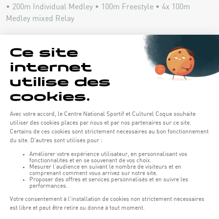
• 200m Individual Medley • 100m Freestyle • 4x 100m
Medley mixed Relay
Horaires d'ouverture du batiment de la Coque :