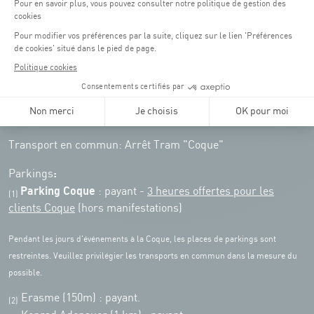
Lundi - vendredi : 06h30 - 22h00
Weekend : 07h30 - 19h00
Pensez à vous informer des horaires d'ouverture de chaque activité.
Accès :
COQUE • 2 rue Léon Hengen, Luxembourg (L-1745)
Transport en commun: Arrêt Tram "Coque"
:
Parkings
Parking Coque
: payant -
3 heures offertes pour les
(1)
clients Coque
(hors manifestations)
Pendant les jours d'événements à la Coque, les places de parkings sont
restreintes. Veuillez privilégier les transports en commun dans la mesure du
possible.
Erasme (150m) : payant.
(2)