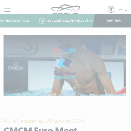
Alerts
TOUT VOIR
ERMETURE ESTIVALE
2
BOULDER WALL FERMÉ DU 03 AU 09 AOÛT
3
FRESH&
Aller au contenu
Du 26 janvier au 28 janvier 2024