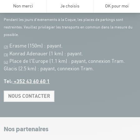
clients Coque
(hors manifestations)
Pendant les jours d'événements à la Coque, les places de parkings sont
restreintes. Veuillez privilégier les transports en commun dans la mesure du
possible.
Erasme (150m) : payant.
(2)
Konrad Adenauer (1 km)
:
payant.
(3)
Place de l'Europe (1.1 km) : payant, connexion Tram.
(4)
Glacis (2.5 km) : payant, connexion Tram.
Tel:
+352 43 60 60 1
NOUS CONTACTER
Leaflet
|
Map tiles by Carto, under CC BY 3.0. Data by OpenStreetMap, under
ODbL.
+
−
Nos partenaires