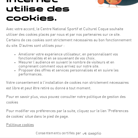
Horaires d'ouverture du batiment de la Coque :
Lundi - vendredi : 06h30 - 22h00
Weekend : 07h30 - 19h00
Pensez à vous informer des horaires d'ouverture de chaque activité.
Accès :
COQUE • 2 rue Léon Hengen, Luxembourg (L-1745)
Transport en commun: Arrêt Tram "Coque"
:
Parkings
Parking Coque
: payant -
3 heures offertes pour les
(1)