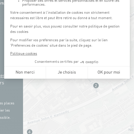
rture de
res
rs
es places
ier les
ssible.