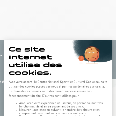
 de la
+
−