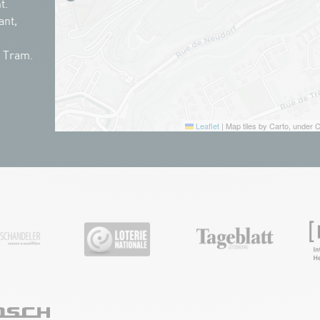
t.
ant,
n Tram.
Leaflet
|
Map tiles by Carto, under