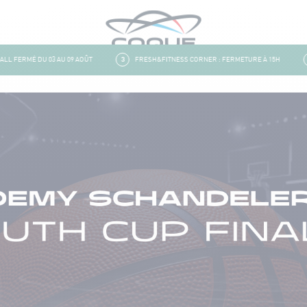
 FERMÉ DU 03 AU 09 AOÛT
3
FRESH&FITNESS CORNER : FERMETURE À 15H
4