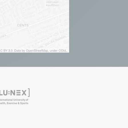
 CC BY 3.0. Data by OpenStreetMap, under ODbL.