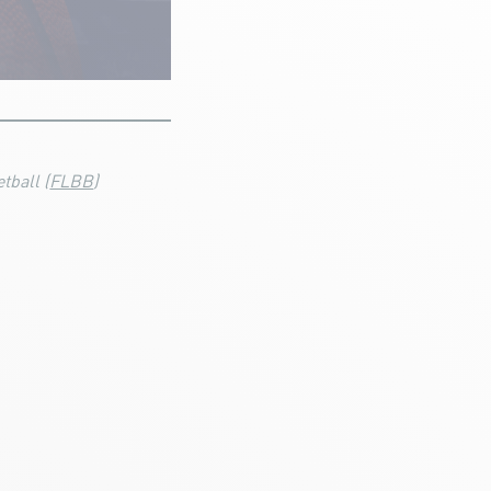
tball (
FLBB
)