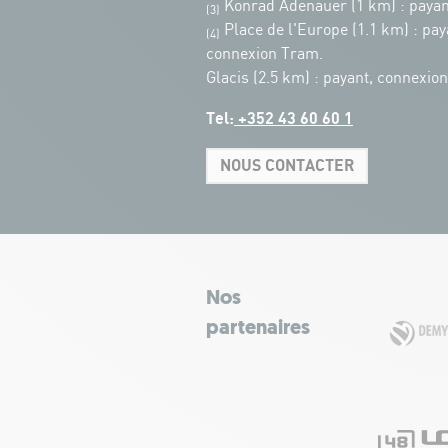
Konrad Adenauer (1 km)
:
payan
(3)
Place de l'Europe (1.1 km) : pay
(4)
connexion Tram.
Glacis (2.5 km) : payant, connexio
Tel:
+352 43 60 60 1
NOUS CONTACTER
Nos
partenaires