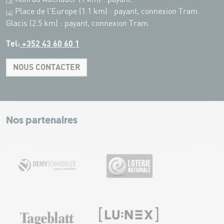
(3)
Place de l'Europe (1.1 km) : payant, connexion Tram.
(4)
Glacis (2.5 km) : payant, connexion Tram.
Tel:
+352 43 60 60 1
NOUS CONTACTER
Leaflet
|
Map tiles by Carto, under CC BY 3.0. Data by OpenStreetMap, under
ODbL.
+
−
Nos partenaires