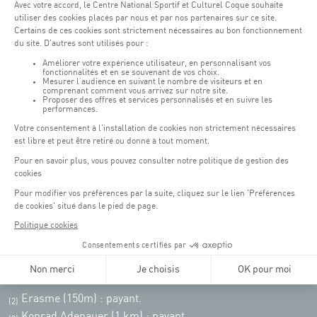
Lundi - vendredi : 06h30 - 22h00
Weekend : 07h30 - 19h00
Pensez à vous informer des horaires d'ouverture de chaque activité.
Accès :
COQUE • 2 rue Léon Hengen, Luxembourg (L-1745)
Transport en commun: Arrêt Tram "Coque"
:
Parkings
Parking Coque
: payant -
3 heures offertes pour les
(1)
clients Coque
(hors manifestations)
Pendant les jours d'événements à la Coque, les places de parkings sont
restreintes. Veuillez privilégier les transports en commun dans la mesure du
possible.
Erasme (150m) : payant.
(2)
Konrad Adenauer (1 km)
:
payant.