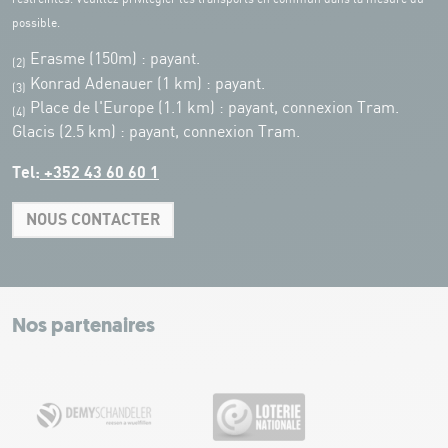
possible.
Erasme (150m) : payant.
(2)
Konrad Adenauer (1 km)
:
payant.
(3)
Place de l'Europe (1.1 km) : payant, connexion Tram.
(4)
Glacis (2.5 km) : payant, connexion Tram.
Tel:
+352 43 60 60 1
NOUS CONTACTER
Leaflet
|
Map tiles by Carto, under CC BY 3.0. Data by OpenStreetMap, under
ODbL.
+
−
Nos partenaires