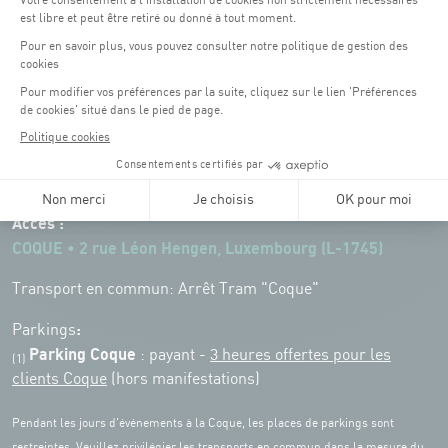
Horaires d'ouverture du batiment de la Coque :
Lundi - vendredi : 06h30 - 22h00
Weekend : 07h30 - 19h00
Pensez à vous informer des horaires d'ouverture de chaque activité.
Accès :
COQUE • 2 rue Léon Hengen, Luxembourg (L-1745)
Transport en commun: Arrêt Tram "Coque"
:
Parkings
Parking Coque
: payant -
3 heures offertes pour les
(1)
clients Coque
(hors manifestations)
Pendant les jours d'événements à la Coque, les places de parkings sont
restreintes. Veuillez privilégier les transports en commun dans la mesure du