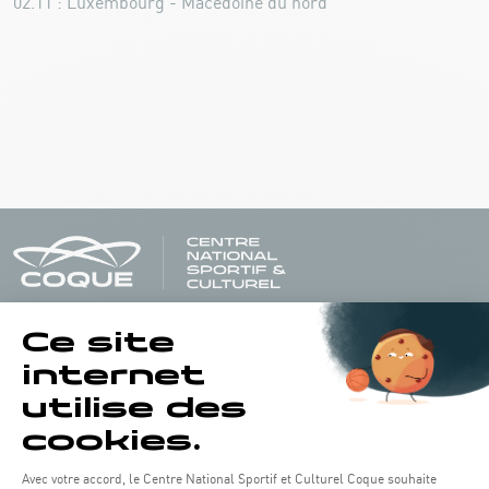
02.11 : Luxembourg - Macédoine du nord
Horaires d'ouverture du batiment de la Coque :
Lundi - vendredi : 06h30 - 22h00