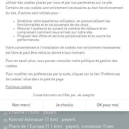
Weekend : 07h30 - 19h00
Pensez à vous informer des horaires d'ouverture de chaque activité.
Accès :
COQUE • 2 rue Léon Hengen, Luxembourg (L-1745)
Transport en commun: Arrêt Tram "Coque"
:
Parkings
Parking Coque
: payant -
3 heures offertes pour les
(1)
clients Coque
(hors manifestations)
Pendant les jours d'événements à la Coque, les places de parkings sont
restreintes. Veuillez privilégier les transports en commun dans la mesure du
possible.
Erasme (150m) : payant.
(2)
Konrad Adenauer (1 km)
:
payant.
(3)
Place de l'Europe (1.1 km) : payant, connexion Tram.
(4)