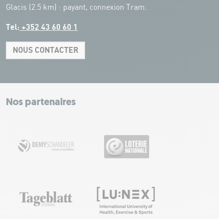
Glacis (2.5 km) : payant, connexion Tram.
Tel:
+352 43 60 60 1
NOUS CONTACTER
Leaflet
|
Map tiles by Carto, under CC BY 3.0. Data by OpenStreetMap, under
ODbL.
+
−
Nos partenaires