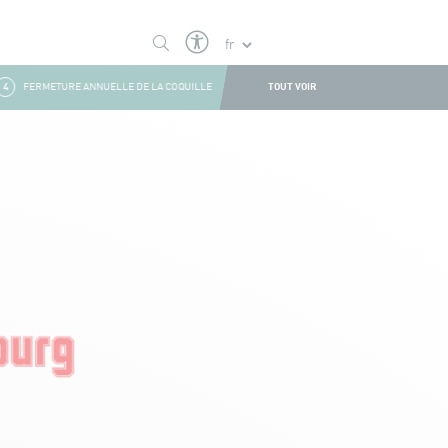
TOUT VOIR
FERMETURE ANNUELLE DE LA COQUILLE
1
FERMETURE ESTIVALE
2
BOU