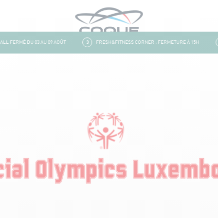
 FERMÉ DU 03 AU 09 AOÛT
3
FRESH&FITNESS CORNER : FERMETURE À 15H
4