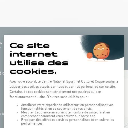
 de la
+
−
rture de