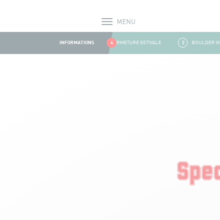
MENU
Alerts
INFORMATIONS
1
FERMETURE ESTIVALE
4
2
BOULDER WALL
Aller au contenu