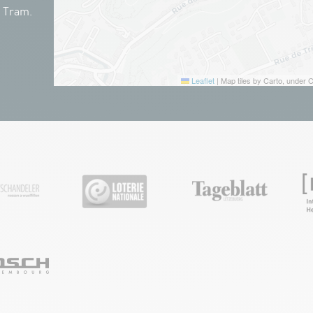
n Tram.
Leaflet
|
Map tiles by Carto, under