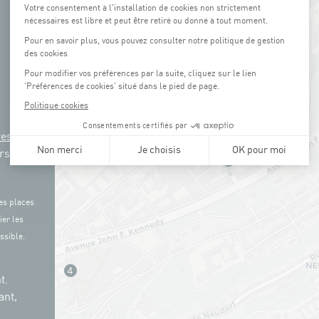
res
rs
es places
ier les
ssible.
t.
ant,