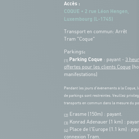
Accès :
COQUE • 2 rue Léon Hengen,
Luxembourg (L-1745)
Transport en commun: Arrêt
Tram "Coque"
:
Parkings
Parking Coque
: payant -
3 heu
(1)
offertes pour les clients Coque
(ho
manifestations)
Pendant les jours d'événements à la Coque, l
de parkings sont restreintes. Veuillez privilég
transports en commun dans la mesure du po
Erasme (150m) : payant.
(2)
Konrad Adenauer (1 km)
:
payan
(3)
Place de l'Europe (1.1 km) : pay
(4)
connexion Tram.