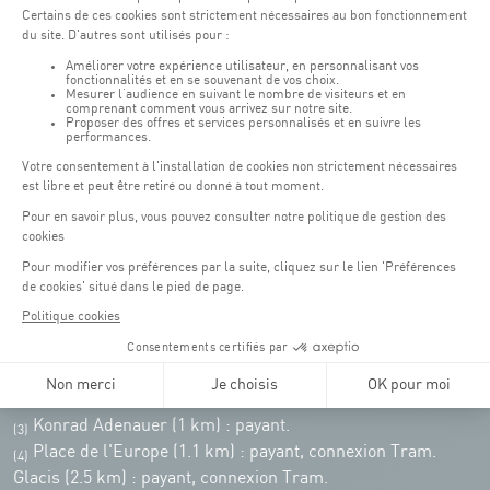
Pensez à vous informer des horaires d'ouverture de chaque activité.
Accès :
COQUE • 2 rue Léon Hengen, Luxembourg (L-1745)
Transport en commun: Arrêt Tram "Coque"
:
Parkings
Parking Coque
: payant -
3 heures offertes pour les
(1)
clients Coque
(hors manifestations)
Pendant les jours d'événements à la Coque, les places de parkings sont
restreintes. Veuillez privilégier les transports en commun dans la mesure du
possible.
Erasme (150m) : payant.
(2)
Konrad Adenauer (1 km)
:
payant.
(3)
Place de l'Europe (1.1 km) : payant, connexion Tram.
(4)
Glacis (2.5 km) : payant, connexion Tram.