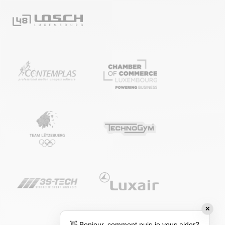
✕
👋 Bonjour, comment puis-je vous aider?