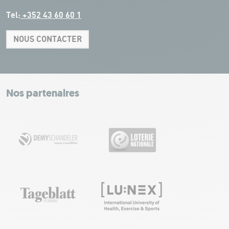
Tel:
+352 43 60 60 1
NOUS CONTACTER
Leaflet
|
Map tiles by Carto, under CC BY 3.0. Data by OpenStreetMap, under
ODbL.
+
−
Nos partenaires