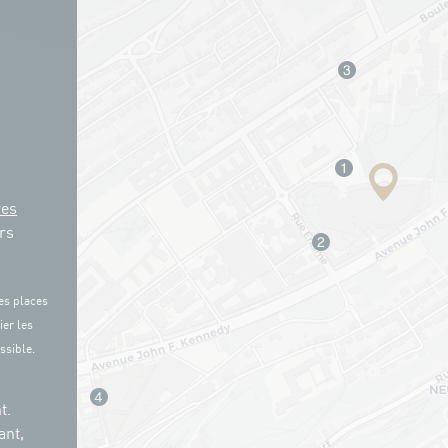
res
rs
es places
ier les
ssible.
t.
ant,