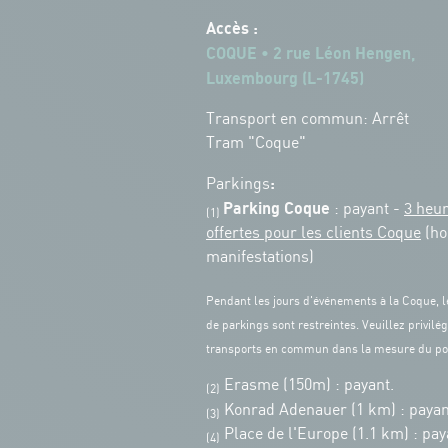
Accès :
COQUE • 2 rue Léon Hengen,
Luxembourg (L-1745)
Transport en commun: Arrêt
Tram "Coque"
:
Parkings
Parking Coque
: payant -
3 heu
(1)
offertes pour les clients Coque
(ho
manifestations)
Pendant les jours d'événements à la Coque, l
de parkings sont restreintes. Veuillez privilég
transports en commun dans la mesure du po
Erasme (150m) : payant.
(2)
Konrad Adenauer (1 km)
:
payan
(3)
Place de l'Europe (1.1 km) : pay
(4)