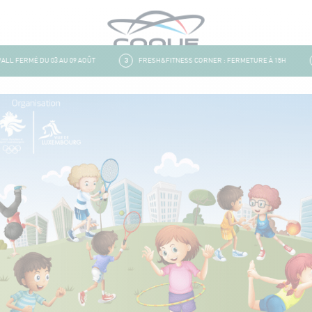
 FERMÉ DU 03 AU 09 AOÛT
3
FRESH&FITNESS CORNER : FERMETURE À 15H
4