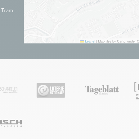
n Tram.
Leaflet
|
Map tiles by Carto, under