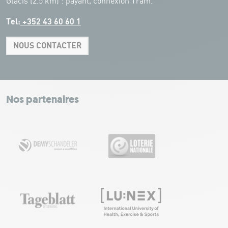
Glacis (2.5 km) : payant, connexion Tram.
Tel:
+352 43 60 60 1
NOUS CONTACTER
Leaflet
|
Map tiles by Carto, under CC BY 3.0. Data by OpenStreetMap, under
ODbL.
+
−
Nos partenaires