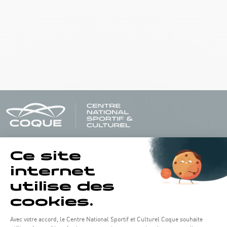
Horaires d'ouverture du batiment de la Coque :
Lundi - vendredi : 06h30 - 22h00