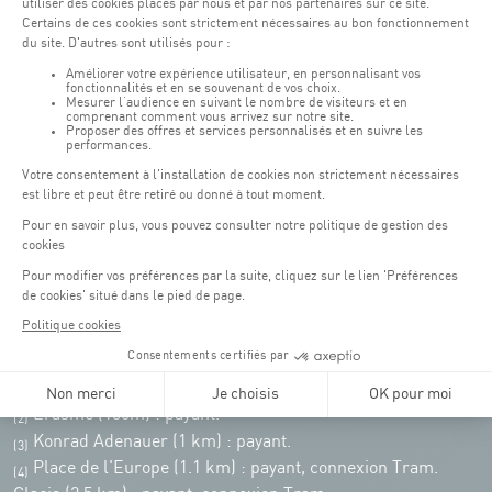
Weekend : 07h30 - 19h00
Pensez à vous informer des horaires d'ouverture de chaque activité.
Accès :
COQUE • 2 rue Léon Hengen, Luxembourg (L-1745)
Transport en commun: Arrêt Tram "Coque"
:
Parkings
Parking Coque
: payant -
3 heures offertes pour les
(1)
clients Coque
(hors manifestations)
Pendant les jours d'événements à la Coque, les places de parkings sont
restreintes. Veuillez privilégier les transports en commun dans la mesure du
possible.
Erasme (150m) : payant.
(2)
Konrad Adenauer (1 km)
:
payant.
(3)
Place de l'Europe (1.1 km) : payant, connexion Tram.
(4)