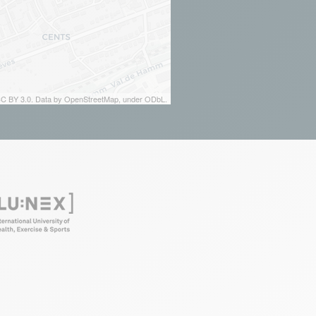
 CC BY 3.0. Data by OpenStreetMap, under ODbL.