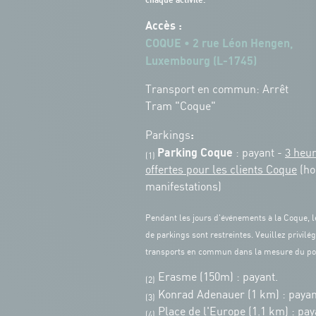
chaque activité.
Accès :
COQUE • 2 rue Léon Hengen,
Luxembourg (L-1745)
Transport en commun: Arrêt
Tram "Coque"
:
Parkings
Parking Coque
: payant -
3 heu
(1)
offertes pour les clients Coque
(ho
manifestations)
Pendant les jours d'événements à la Coque, l
de parkings sont restreintes. Veuillez privilég
transports en commun dans la mesure du po
Erasme (150m) : payant.
(2)
Konrad Adenauer (1 km)
:
payan
(3)
Place de l'Europe (1.1 km) : pay
(4)