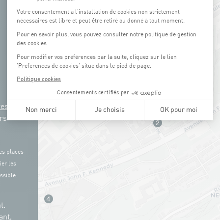
res
rs
es places
ier les
ssible.
t.
ant,