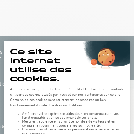
 de la
+
−
rture de