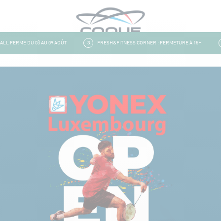
 FERMÉ DU 03 AU 09 AOÛT
3
FRESH&FITNESS CORNER : FERMETURE À 15H
4