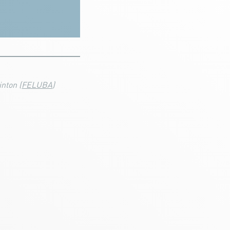
nton (
FELUBA
)