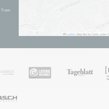
n Tram.
Leaflet
|
Map tiles by Carto, under