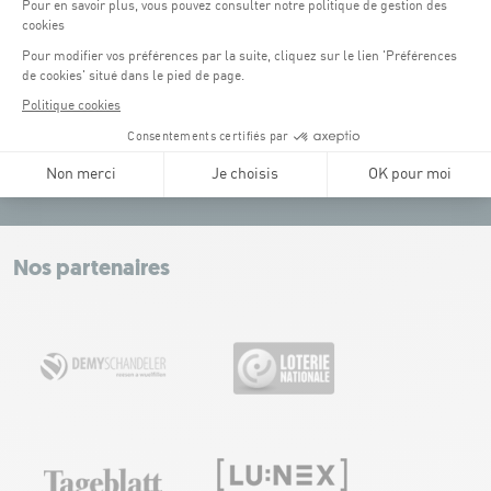
Konrad Adenauer (1 km)
:
payant.
(3)
Place de l'Europe (1.1 km) : payant, connexion Tram.
(4)
Glacis (2.5 km) : payant, connexion Tram.
Tel:
+352 43 60 60 1
NOUS CONTACTER
Leaflet
|
Map tiles by Carto, under CC BY 3.0. Data by OpenStreetMap, under
ODbL.
+
−
Nos partenaires