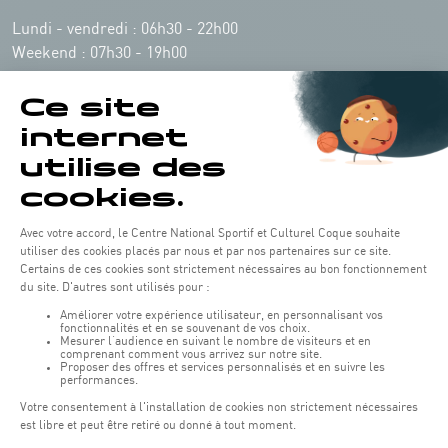
Lundi - vendredi : 06h30 - 22h00
Weekend : 07h30 - 19h00
Pensez à vous informer des horaires d'ouverture de chaque activité.
Accès :
COQUE • 2 rue Léon Hengen, Luxembourg (L-1745)
Transport en commun: Arrêt Tram "Coque"
:
Parkings
Parking Coque
: payant -
3 heures offertes pour les
(1)
clients Coque
(hors manifestations)
Pendant les jours d'événements à la Coque, les places de parkings sont
restreintes. Veuillez privilégier les transports en commun dans la mesure du
possible.
Erasme (150m) : payant.
(2)