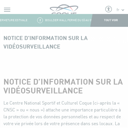
Alerts
TOUT VOIR
RMETURE ESTIVALE
2
BOULDER WALL FERMÉ DU 03 AU 09 AOÛT
3
FRESH&F
Aller au contenu
NOTICE D'INFORMATION SUR LA
VIDÉOSURVEILLANCE
Notice d'information sur la vidéosurveillance
NOTICE D’INFORMATION SUR LA
VIDÉOSURVEILLANCE
Le Centre National Sportif et Culturel Coque (ci-après la «
CNSC » ou « nous ») attache une importance particulière à
la protection de vos données personnelles et au respect de
votre vie privée lors de votre présence dans ses locaux. La