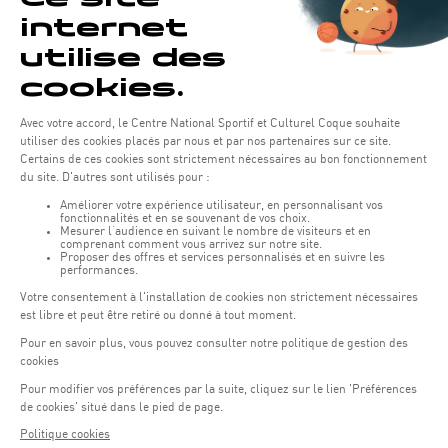
maintenance du système peuvent, si nécessaire, accéder
aux images de manière encadrée et sur instruction du
CNSC. Les images peuvent également être transmises à des
tiers autorisés afin de satisfaire aux obligations légales du
CNSC, notamment en cas de réquisition judiciaire, ou aux
autorités compétentes en cas d’incident.
Les données issues du dispositif de vidéosurveillance ne
font pas l’objet de transferts en dehors de l’Union
européenne.
9. Sécurité des données
personnelles
Compte tenu de l’évolution des technologies, des coûts de
mise en œuvre, de la nature des données à protéger ainsi
que des risques pour les droits et libertés des personnes, le
CNSC met en œuvre toutes les mesures techniques et
organisationnelles appropriées afin de garantir la sécurité
des données personnelles collectées.