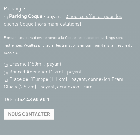
:
Parkings
Parking Coque
: payant -
3 heures offertes pour les
(1)
clients Coque
(hors manifestations)
Pendant les jours d'événements à la Coque, les places de parkings sont
restreintes. Veuillez privilégier les transports en commun dans la mesure du
possible.
Erasme (150m) : payant.
(2)
Konrad Adenauer (1 km)
:
payant.
(3)
Place de l'Europe (1.1 km) : payant, connexion Tram.
(4)
Glacis (2.5 km) : payant, connexion Tram.
Tel:
+352 43 60 60 1
NOUS CONTACTER
Leaflet
|
Map tiles by Carto, under CC BY 3.0. Data by OpenStreetMap, under
ODbL.
+