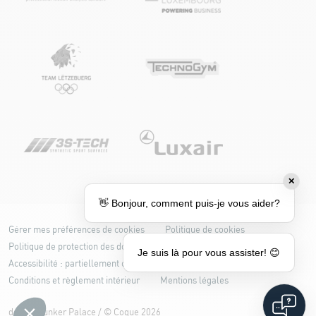
✕
👋 Bonjour, comment puis-je vous aider?
Gérer mes préférences de cookies
Politique de cookies
Politique de protection des données
Je suis là pour vous assister! 😊
Accessibilité : partiellement conforme
Conditions et règlement intérieur
Mentions légales
design
Bunker Palace
/ ©
Coque
2026