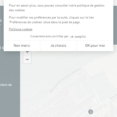
 de la
+
−
rture de