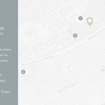
res
rs
es places
ier les
ssible.
t.
ant,
n Tram.