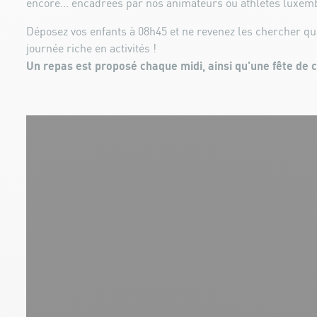
encore... encadrées par nos animateurs ou athlètes luxem
Déposez vos enfants à 08h45 et ne revenez les chercher qu
journée riche en activités !
Un repas est proposé chaque midi, ainsi qu'une fête de c