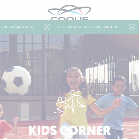
 DU 03 AU 09 AOÛT
3
FRESH&FITNESS CORNER : FERMETURE À 15H
4
FER
KIDS CORNER