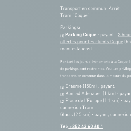
Transport en commun: Arrêt
Tram "Coque"
:
Parkings
Parking Coque
: payant -
3 heu
(1)
offertes pour les clients Coque
(ho
manifestations)
Pendant les jours d'événements à la Coque, l
de parkings sont restreintes. Veuillez privilég
transports en commun dans la mesure du po
Erasme (150m) : payant.
(2)
Konrad Adenauer (1 km)
:
payan
(3)
Place de l'Europe (1.1 km) : pay
(4)
connexion Tram.
Glacis (2.5 km) : payant, connexio
Tel:
+352 43 60 60 1