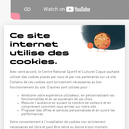
Vacances de Toussaint & Pâques
Journées de 08h45 à 17h00
Repas de midi et fête de clôture inclus.
Tarif : 239€
Prochaine édition : novembre 2026