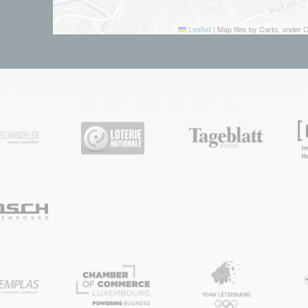
Leaflet
|
Map tiles by Carto, under