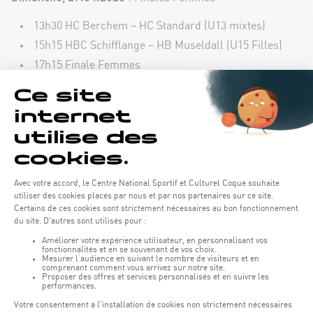
13h30 HC Berchem – HC Standard (U13 mixtes)
15h15 HBC Schifflange – HB Museldall (U15 Filles)
17h15 Finale Femmes
INFOS & TICKETS