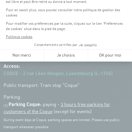
Opening hours of the Coque :
Monday - Friday : 06h30 - 22h00
Weekend: 07h30 - 19h00
Remember to check the opening hours of each activity.
Access:
COQUE - 2 rue Léon Hengen, Luxembourg (L-1745)
Public transport: Tram stop "Coque"
Parking:
Parking Coque:
paying -
3 hours free parking for
(1)
customers of the Coque
(except for events)
During event days at Coque, parking spaces are limited. Please use public
transport whenever possible.