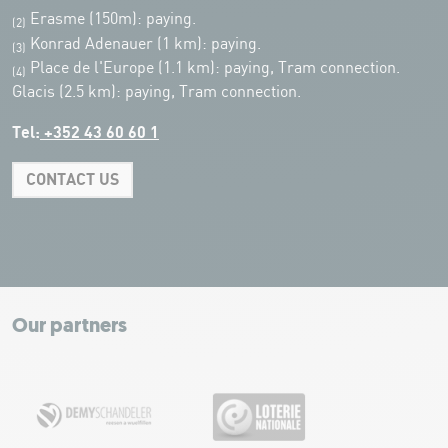
Erasme (150m): paying.
(2)
Konrad Adenauer (1 km):
paying.
(3)
Place de l'Europe (1.1 km): paying, Tram connection.
(4)
Glacis (2.5 km): paying, Tram connection.
Tel:
+352 43 60 60 1
CONTACT US
Leaflet
|
Map tiles by Carto, under CC BY 3.0. Data by OpenStreetMap, under
ODbL.
+
−
Our partners