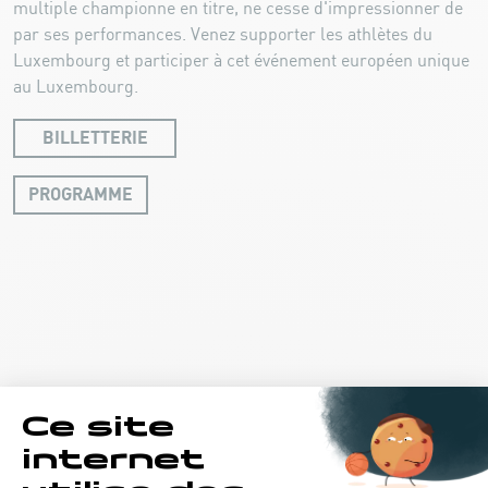
multiple championne en titre, ne cesse d'impressionner de
par ses performances. Venez supporter les athlètes du
Luxembourg et participer à cet événement européen unique
au Luxembourg.
BILLETTERIE
PROGRAMME