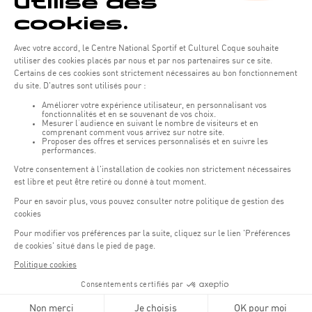
Opening hours of the Coque :
Monday - Friday : 06h30 - 22h00
Weekend: 07h30 - 19h00
Remember to check the opening hours of each activity.
Access:
COQUE - 2 rue Léon Hengen, Luxembourg (L-1745)
Public transport: Tram stop "Coque"
Parking:
Parking Coque:
paying -
3 hours free parking for
(1)
customers of the Coque
(except for events)