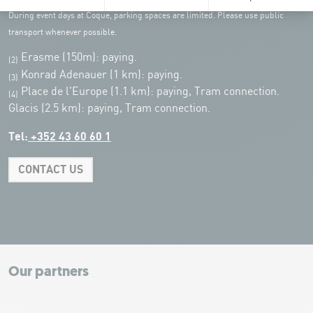
During event days at Coque, parking spaces are limited. Please use public
transport whenever possible.
Erasme (150m): paying.
(2)
Konrad Adenauer (1 km):
paying.
(3)
Place de l'Europe (1.1 km): paying, Tram connection.
(4)
Glacis (2.5 km): paying, Tram connection.
Tel:
+352 43 60 60 1
CONTACT US
Leaflet
|
Map tiles by Carto, under CC BY 3.0. Data by OpenStreetMap, under
ODbL.
+
−
Our partners