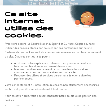
NEUIGKEITEN
Brustschwimmen entdecken für Kinder
Diesen Sommer bietet die Coque wieder Schwimmkurse für Kinder
von 3 bis 5 Jahren an! AUSGEBUCHT
6. Juni 2025 - 18:28
MEHR