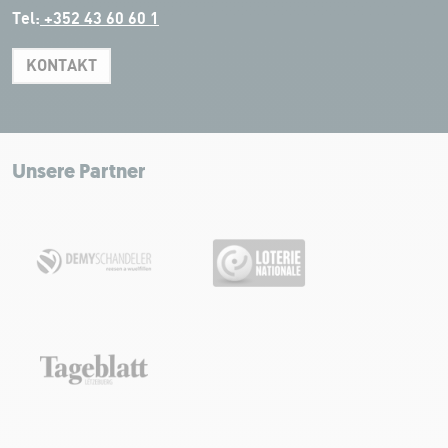
Tel:
+352 43 60 60 1
KONTAKT
Leaflet
|
Map tiles by Carto, under CC BY 3.0. Data by OpenStreetMap, under
ODbL.
+
−
Unsere Partner