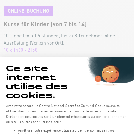
ONLINE-BUCHUNG
Kurse für Kinder (von 7 bis 14)
10 Einheiten à 1.5 Stunden, bis zu 8 Teilnehmer, ohne
Ausrüstung (Verleih vor Ort).
10 x 1h30 - 215€
Kinder zwischen 7 und 10 Jahren:
Dieser Kurs richtet sich an Kinder im Alter von 7 bis 10
Jahren, und ist die Fortsetzung des Bambini-
Kletterkurses.
Dieser Kurs bietet ein zusätzliches Training für die
Nachwuchsathleten, damit sie ihre Fähigkeiten
weiterentwickeln und die notwendige Förderung
erhalten. Der Kurs vermittelt Grundtechniken für die
Bewegungen beim Klettern sowie Sicherungstechniken
„Kinder 11-
und ist die Vorbereitung für den