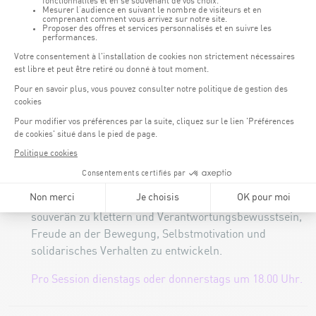
14 Jahren“.
Die professionelle Betreuung erfolgt
durch unsere Trainer.
Pro Session dienstags um 15.00 und 16.30 Uhr,
donnerstags um 15.00 und 16.30 Uhr und samstags um
10.00 und 11.00 Uhr.
Kinder zwischen 11 und 14 Jahre:
Dieser Kurs richtet sich an Kinder ab 11 Jahren, und ist
die Fortsetzung des Kurses "Kinder 7-10 Jahren" .
Dieses Kurses ist die Perfektionierung der
Sicherungstechniken in der Toprope. Die Kinder lernen,
souverän zu klettern und Verantwortungsbewusstsein,
Freude an der Bewegung, Selbstmotivation und
solidarisches Verhalten zu entwickeln.
Pro Session dienstags oder donnerstags um 18.00 Uhr.