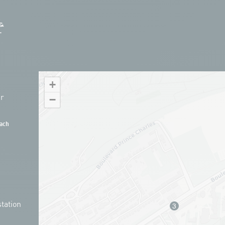
+
hr
−
ach
tation