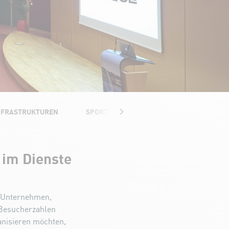
INFRASTRUKTUREN
SPORT FÜR UNTERNEHMEN
DIE CO
im Dienste
s Unternehmen,
 Besucherzahlen
anisieren möchten,