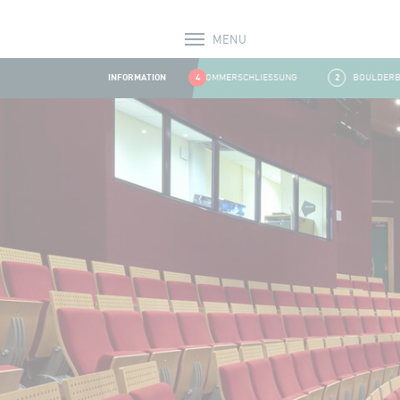
MENU
Alerts
INFORMATION
1
SOMMERSCHLIESSUNG
4
2
BOULDERBEREI
Aller au contenu