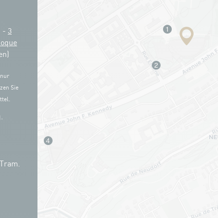
g -
3
Coque
en)
 nur
zen Sie
tel.
.
 Tram.