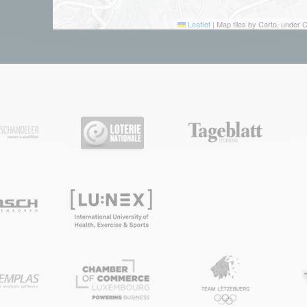
Leaflet
|
Map tiles by Carto, under