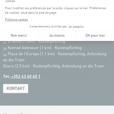
Parking Coque
: Kostenpflichtig -
3 Stunden kostenfreies
(1)
Parken für Coque Kunden
(ausser bei Veranstaltungen)
An Veranstaltungstagen in der Coque stehen nur begrenzt Parkplätze zur
Verfügung. Bitte nutzen Sie nach Möglichkeit die öffentlichen Verkehrsmittel.
Erasme (150m) : Kostenpflichtig.
(2)
Konrad Adenauer (1 km)
:
Kostenpflichtig.
(3)
Place de l'Europe (1.1 km) : Kostenpflichtig, Anbindung
(4)
an die Tram.
Glacis (2.5 km) : Kostenpflichtig, Anbindung an die Tram.
Tel:
+352 43 60 60 1
KONTAKT
Leaflet
|
Map tiles by Carto, under CC BY 3.0. Data by OpenStreetMap, under
ODbL.
+
−