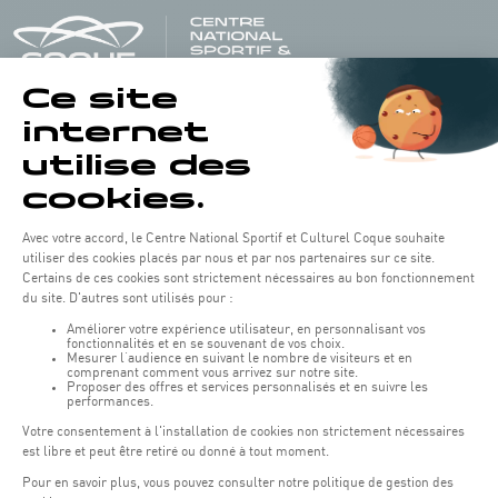
Öffnungszeiten von the Coque:
Montag - Freitag : 06:30 - 22:00 Uhr
Wochenende: 07:30 - 19:00 Uhr
Remember to check the opening hours of each activity.
Zugriff:
COQUE • 2, rue Léon Hengen, Luxembourg (L-1745)
Öffentliche Verkehrsmittel: Tram station "Coque"
Parkplätze