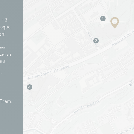
g -
3
Coque
en)
 nur
zen Sie
tel.
.
 Tram.