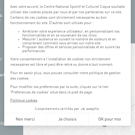
+
hr
−
ach
tation