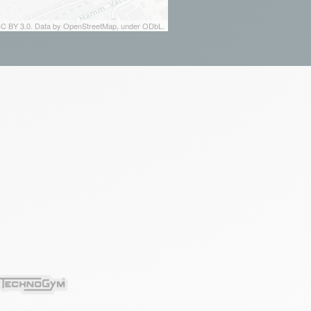
 CC BY 3.0. Data by OpenStreetMap, under ODbL.