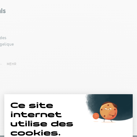
is
 des
gelique
MEHR