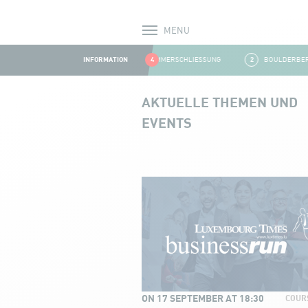
MENU
Alerts
INFORMATION
1
SOMMERSCHLIESSUNG
4
2
BOULDERBEREIC
Aller au contenu
AKTUELLE THEMEN UND
EVENTS
Events and news
ON 17 SEPTEMBER AT 18:30
COURS