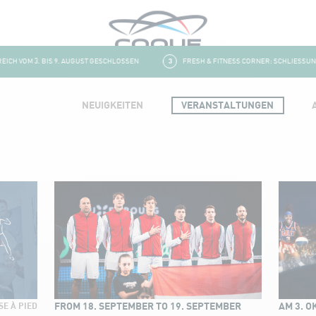
H VOM 3. BIS 9. AUGUST GESCHLOSSEN
3
FRESH & FITNESS CORNER: SCHLIESSUNG U
NEUIGKEITEN
VERANSTALTUNGEN
FROM 18. SEPTEMBER TO 19. SEPTEMBER
AM 3. O
E À PIED