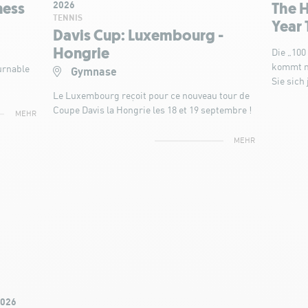
2026
ness
The H
TENNIS
Year 
Davis Cup: Luxembourg -
Hongrie
Die „100
kommt mi
urnable
Gymnase
Sie sich 
Le Luxembourg reçoit pour ce nouveau tour de
Coupe Davis la Hongrie les 18 et 19 septembre !
MEHR
MEHR
2026