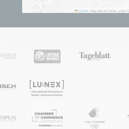
Leaflet
|
Map tiles by Carto, under