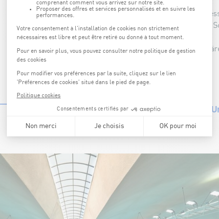
Unser Aquatic Center verfügt außerdem über einen Fitne
Kreislauf- und Krafttrainingsgeräten, das direkt von de
zugänglich ist.
Die Nutzung ist gegen einen kleinen Aufpreis zum reguläre
möglich.
U