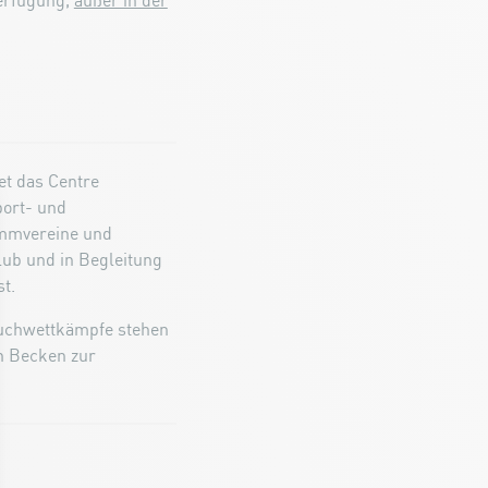
erfügung,
außer in der
et das Centre
port- und
immvereine und
ub und in Begleitung
t.
auchwettkämpfe stehen
en Becken zur