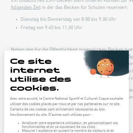
Ein zusätzliches 25m-Becken steht unseren Kunden zur V
folgenden Zeit
in der das Becken für Schulen reserviert:
Dienstag bis Donnerstag von 8:00 bis 9:30 Uhr
Freitag von 9:45 bis 11:30 Uhr
Neben den für die Öffentlichkeit zugänglichen Becken biet
Aquatique auch noch ein für
die Aquakurse
reserviertes S
Gesundheitsbecken, ein 50-m-Trainingsbecken für Schw
Schulen sowie ein Tauchbecken, das nur über den Tauchcl
eines Trainers mit entsprechendem Zertifikat zugänglich is
Für die nationalen und internationalen Schwimm- oder T
650 Sitzplätze für die Zuschauer auf den Tribünen über d
Verfügung.
Fitnessraum