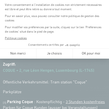
Öffnungszeiten von the Coque:
Montag - Freitag : 06:30 - 22:00 Uhr
Wochenende: 07:30 - 19:00 Uhr
Remember to check the opening hours of each activity.
Zugriff:
COQUE • 2, rue Léon Hengen, Luxembourg (L-1745)
Öffentliche Verkehrsmittel: Tram station "Coque"
Parkplätze
Parking Coque
: Kostenpflichtig -
3 Stunden kostenfreies
(1)
Parken für Coque Kunden
(ausser bei Veranstaltungen)