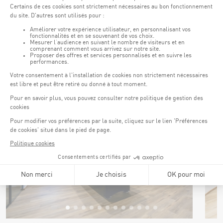
Infrarot-Sauna und Whirlpool
Als Ergänzung zu den Kryotherapieeinrichtungen verfügt
das HPTRC über einen „heißen“ Bereich mit einer
Infrarotkabine mit Rückenreflektor sowie einem
Whirlpool..