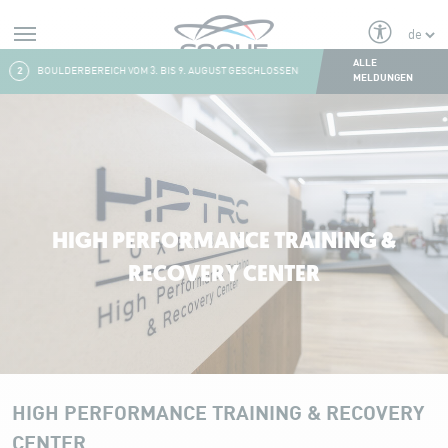
Alerts
ALLE
2
BOULDERBEREICH VOM 3. BIS 9. AUGUST GESCHLOSSEN
3
FRESH & FITNESS C
MELDUNGEN
Aller au contenu
HIGH PERFORMANCE TRAINING &
RECOVERY CENTER
HIGH PERFORMANCE TRAINING & RECOVERY
CENTER