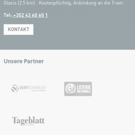
Glacis (2.5 km) : Kostenpflichtig, Anbindung an die Tram.
Tel:
+352 43 60 60 1
KONTAKT
Leaflet
|
Map tiles by Carto, under CC BY 3.0. Data by OpenStreetMap, under
ODbL.
+
−
Unsere Partner