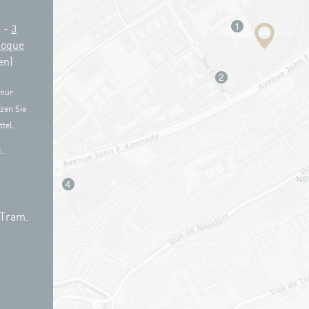
g -
3
Coque
en)
 nur
zen Sie
tel.
.
 Tram.