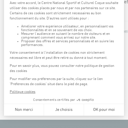
Die Aufgüsse werden mit ätherischen Ölen durchgef
Nicht empfohlen für Schwangere und Allergiker.
Unser Fachpersonal freut sich darauf, Sie im Wellnesscen