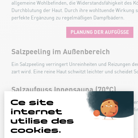
allgemeine Wohlbefinden, die Widerstandsfähigkeit des Kö
Durchblutung der Haut. Durch ihre wohltuende Wirkung s
perfekte Ergänzung zu regelmäßigen Dampfbädern.
PLANUNG DER AUFGÜSSE
Salzpeeling im Außenbereich
Ein Salzpeeling verringert Unreinheiten und Reizungen de
zart wird. Eine reine Haut schwitzt leichter und scheidet 
Salzaufguss Innensauna (70°C)
Genießen Sie einen Salzaufguss, der die Atmung verbesser
Immunsystem stärkt. Unser tägliches Aufguss-Angebot fi
Aushang am Eingang des Wellnesscenters.