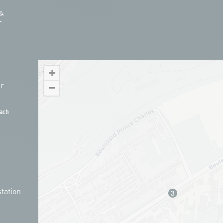
+
hr
−
ach
tation