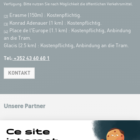
Verfügung. Bitte nutzen Sie nach Möglichkeit die öffentlichen Verkehrsmittel.
Erasme (150m) : Kostenpflichtig.
(2)
Konrad Adenauer (1 km)
:
Kostenpflichtig.
(3)
Place de l'Europe (1.1 km) : Kostenpflichtig, Anbindung
(4)
an die Tram.
Glacis (2.5 km) : Kostenpflichtig, Anbindung an die Tram.
Tel:
+352 43 60 60 1
KONTAKT
Leaflet
|
Map tiles by Carto, under CC BY 3.0. Data by OpenStreetMap, under
ODbL.
+
−
Unsere Partner