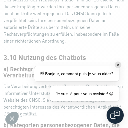
Dienstleister des Webshops, Platform in der EU). Außerhalb
dieser Empfänger werden Ihre personenbezogenen Daten
nicht an Dritte weitergegeben. Das CNSC kann jedoch
verpflichtet sein, Ihre personenbezogenen Daten an
autorisierte Dritte zu übermitteln, um seine
Rechtsverpflichtungen zu erfüllen, insbesondere im Falle
einer richterlichen Anordnung.
3.10 Nutzung des Chatbots
✕
a) Rechtsgrundlage und Zweck der
👋 Bonjour, comment puis-je vous aider?
Verarbeitung personenbezogener Daten
Die Verarbeitung verfolgt den Zweck der Bereitstellung von
informativer Unterstützung und Support für Besucher der
Je suis là pour vous assister! 😊
Website des CNSC. Sie wird auf der Grundlage des
berechtigten Interesses des Verantwortlichen (Artikel 6.1.f
DSGVO) gestützt.
b) Kategorien personenbezogener Daten, die