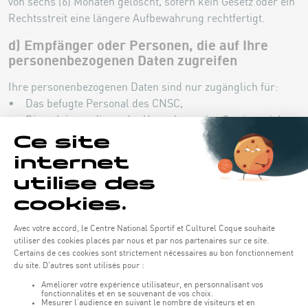
von sechs (6) Monaten gelöscht, sofern kein Gesetz oder ein
Rechtsstreit eine längere Aufbewahrung rechtfertigt.
d) Empfänger oder Personen, die auf Ihre
personenbezogenen Daten zugreifen
Ihre personenbezogenen Daten sind nur zugänglich für:
• Das befugte Personal des CNSC,
• Dienstleister, die an der Verwaltung des Gewinnspiels
oder dem Versand der Preise beteiligt sind
(Marketingagentur, Lieferdienst).
Außerhalb dieser Empfänger werden Ihre
personenbezogenen Daten nicht an Dritte weitergegeben.
Das CNSC kann jedoch verpflichtet sein, Ihre
personenbezogenen Daten an autorisierte Dritte zu
übermitteln, um seine Rechtsverpflichtungen zu erfüllen,
insbesondere im Falle einer richterlichen Anordnung.
3.4 Unsere Mitteilungen: Newsletter