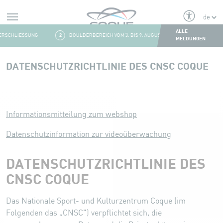
Alerts
ALLE
SCHLIESSUNG
2
BOULDERBEREICH VOM 3. BIS 9. AUGUST GESCHLOSSEN
3
MELDUNGEN
Aller au contenu
DATENSCHUTZRICHTLINIE DES CNSC COQUE
DATENSCHUTZRICHTLINIE DES CNSC COQUE
Informationsmitteilung zum webshop
Datenschutzinformation zur videoüberwachung
DATENSCHUTZRICHTLINIE DES
CNSC COQUE
Das Nationale Sport- und Kulturzentrum Coque (im
Folgenden das „CNSC") verpflichtet sich, die