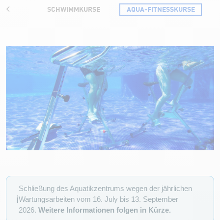
PREISE
SCHWIMMKURSE
AQUA-FITNESSKURSE
Aqua-Fitnesskurse
Schließung des Aquatikzentrums wegen der jährlichen
ℹ️
Wartungsarbeiten vom 16. July bis 13. September
2026.
Weitere Informationen folgen in Kürze.