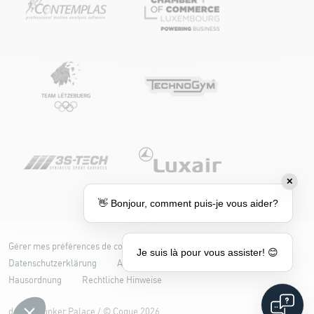
✕
👋 Bonjour, comment puis-je vous aider?
Gérer mes préférences de cookies
Cookie-Richtlinie
Je suis là pour vous assister! 😊
Datenschutzerklärung
Accessibilité : partiellement conforme
Hausordnung
Rechtliche Hinweise
design
Bunker Palace
/ ©
Coque
2026