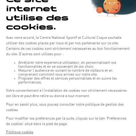
15,50 €
13,18€
AQUA-BIKE
13,00 €
11,05€
AQUA-JOGGING
13,00 €
11,05€
AQUA-CIRCUIT
13,00 €
11,05€
AQUA-JUMP
*Preis berechnet auf der Grundlage des 15%igen
Vorteilsrabatts
Coque Kaart