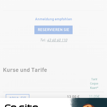
Anmeldung empfohlen
RESERVIEREN SIE
Tel:
43 60 60 110
Kurse und Tarife
Tarif
Coque
Kaart*
13,00 €
11,05€
AQUA-FIT