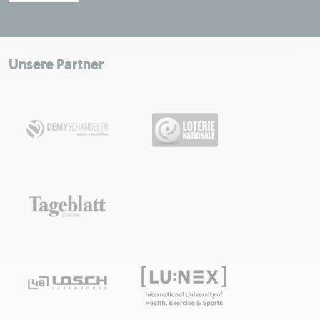
Leaflet
|
Map tiles by Carto, under CC BY 3.0. Data by OpenStreetMap, under
ODbL.
+
−
Unsere Partner