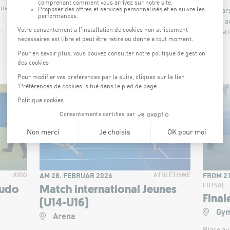
quatique.
Nouvelle série de match de qualification à
Les star
l'EuroBasket 2027 pour l'équipe Dames de
seront 
MEHR
Basketball !
d'athlét
MEHR
AM 28. FEBRUAR 2026
FROM 21
JUDO
ATHLÉTISME
FUTSAL
Judo
Match international Jeunes
Final
(U14-U16)
Gym
Arena