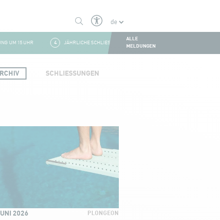
ALLE
UM 15 UHR
4
JÄHRLICHE SCHLIESSUNG DER LA COQUILLE
1
SOMMERSCHL
MELDUNGEN
RCHIV
SCHLIESSUNGEN
JUNI 2026
PLONGEON