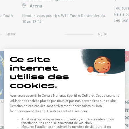
Arena
Toujours
Relais p
er Youth
Rendez-vous pour les WTT Youth Contender du
l'édition
10 au 13.09 !
MEHR
MEHR
ON 11 MÄRZ AT 19:00
AM 1. M
NATATION
BASKETBALL
FIBA WOMEN'S EUROBASKET
Cham
2027 QUALIFIERS • LUX - IRL
Indo
Gymnase
Are
 2026