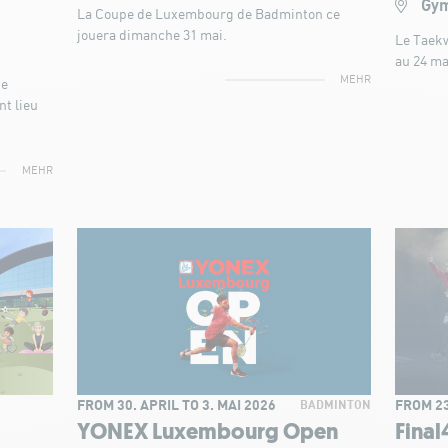
Gym
La Coupe de Luxembourg de Badminton ce
jouera dimanche 31 mai.
Le Taekw
au 24 ma
MEHR
de
nt lieu
MEHR
FROM 30. APRIL TO 3. MAI 2026
FROM 23
BADMINTON
YONEX Luxembourg Open
Fina