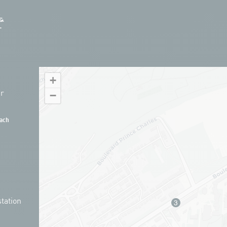
+
hr
−
ach
tation