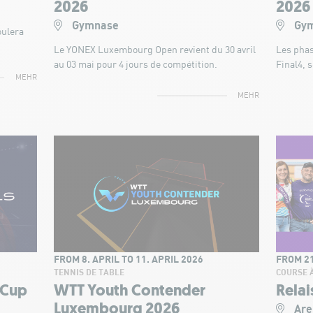
2026
2026
Gymnase
Gym
oulera
Le YONEX Luxembourg Open revient du 30 avril
Les phas
au 03 mai pour 4 jours de compétition.
Final4, s
MEHR
MEHR
FROM 8. APRIL TO 11. APRIL 2026
FROM 21
TENNIS DE TABLE
COURSE 
 Cup
WTT Youth Contender
Relai
Luxembourg 2026
Are