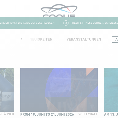
CH VOM 3. BIS 9. AUGUST GESCHLOSSEN
3
FRESH & FITNESS CORNER: SCHLIESSUNG 
NEUIGKEITEN
VERANSTALTUNGEN
A
FROM 19. JUNI TO 21. JUNI 2026
AM 13. 
E À PIED
VOLLEYBALL