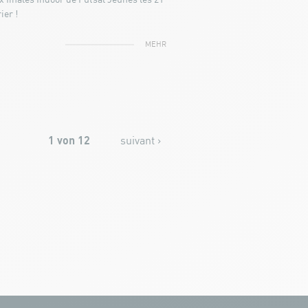
x finales Indoor de Futsal Jeunes les 21
ier !
MEHR
1 von 12
suivant ›