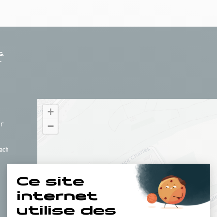
+
hr
−
ach