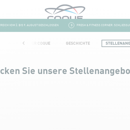
ICH VOM 3. BIS 9. AUGUST GESCHLOSSEN
3
FRESH & FITNESS CORNER: SCHLIESSUNG
AUFBAU DER COQUE
GESCHICHTE
STELLENAN
cken Sie unsere Stellenangeb