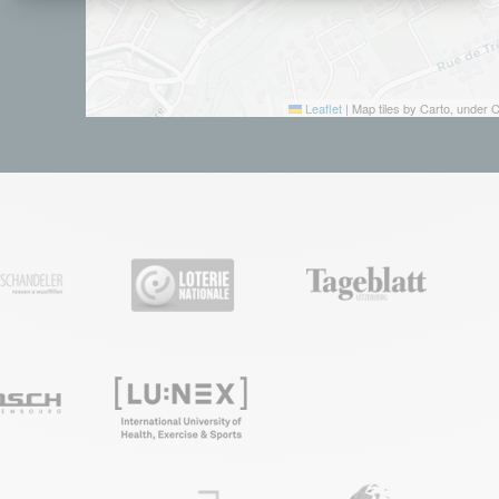
Leaflet
|
Map tiles by Carto, under