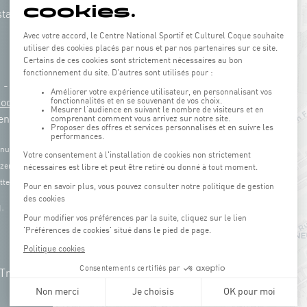
tation
g -
3
Coque
en)
 nur
zen Sie
tel.
.
 Tram.